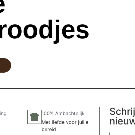
e
roodjes
Schrij
ing
100% Ambachtelijk
nieuw
Met liefde voor jullie
bereid